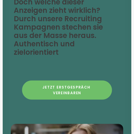
Doch welche dieser
Anzeigen zieht wirklich?
Durch unsere Recruiting
Kampagnen stechen sie
aus der Masse heraus.
Authentisch und
zielorientiert
JETZT ERSTGESPRÄCH 
VEREINBAREN