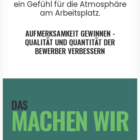
ein Gefühl für die Atmosphäre
am Arbeitsplatz.
AUFMERKSAMKEIT GEWINNEN -
QUALITÄT UND QUANTITÄT DER
BEWERBER VERBESSERN
DAS
MACHEN WIR